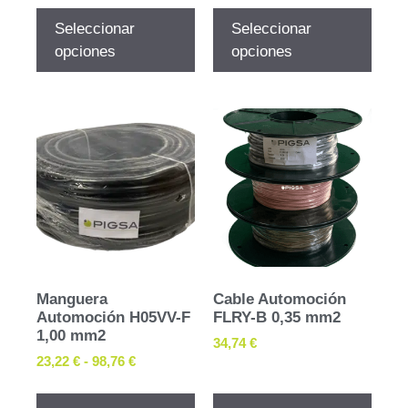
Seleccionar
Seleccionar
opciones
opciones
Manguera
Cable Automoción
Automoción H05VV-F
FLRY-B 0,35 mm2
1,00 mm2
34,74
€
23,22
€
-
98,76
€