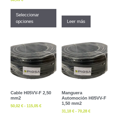
Seleccionar
opciones
Leer más
Cable H05VV-F 2,50
Manguera
mm2
Automoción H05VV-F
1,50 mm2
50,02
€
-
115,05
€
31,18
€
-
70,28
€