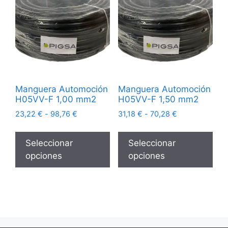
Manguera Automoción
Manguera Automoción
H05VV-F 1,00 mm2
H05VV-F 1,50 mm2
23,22
€
-
98,76
€
31,18
€
-
70,28
€
Seleccionar
Seleccionar
opciones
opciones