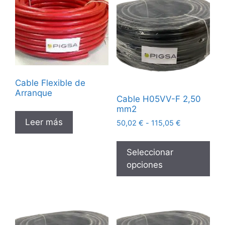
Cable Flexible de
Arranque
Cable H05VV-F 2,50
mm2
Leer más
50,02
€
-
115,05
€
Seleccionar
opciones